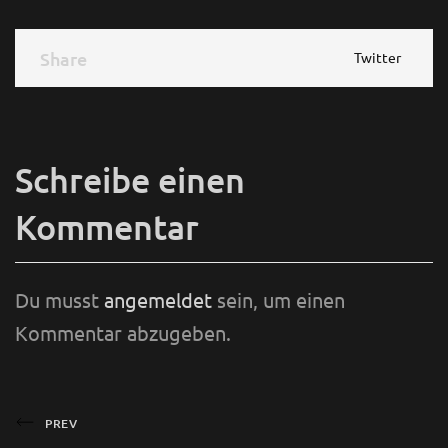
Share
Share
Twitter
Schreibe einen
Kommentar
Du musst
angemeldet
sein, um einen
Kommentar abzugeben.
Beitragsnavigation
Previous
PREV