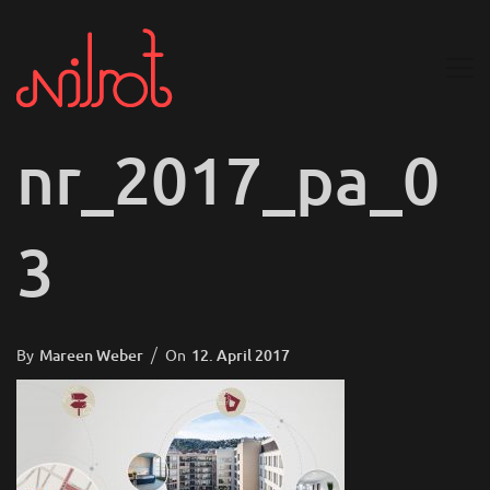
nr_2017_pa_0
3
Posted
By
Mareen Weber
On
12. April 2017
On