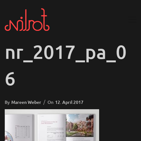
nr_2017_pa_0
6
Posted
By
Mareen Weber
On
12. April 2017
On