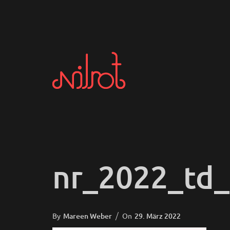
nr_2022_td
Posted
By
Mareen Weber
On
29. März 2022
On