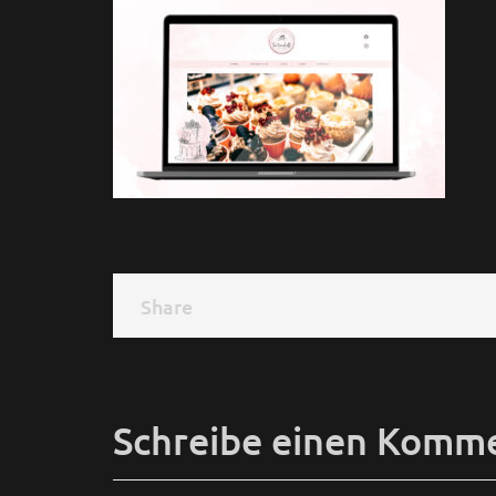
Share
Share
Schreibe einen Komm